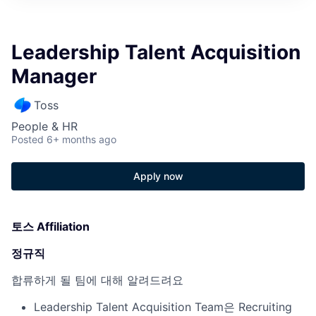
Leadership Talent Acquisition
Manager
Toss
People & HR
Posted
6+ months ago
Apply now
토스 Affiliation
정규직
합류하게 될 팀에 대해 알려드려요
Leadership Talent Acquisition Team은 Recruiting