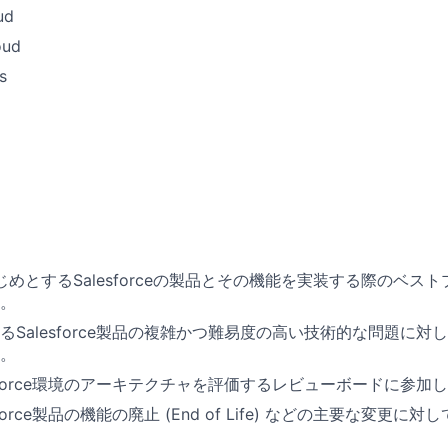
ud
oud
s
 をはじめとするSalesforceの製品とその機能を実装する際のベ
。
るSalesforce製品の複雑かつ難易度の高い技術的な問題に
。
esforce環境のアーキテクチャを評価するレビューボードに参加
force製品の機能の廃止 (End of Life) などの主要な変更