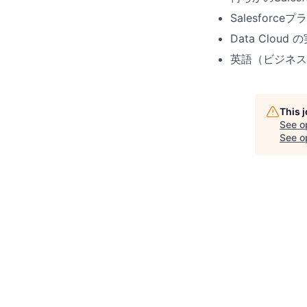
Salesfor
Data Cloud
英語（ビジネス
This 
See o
See op