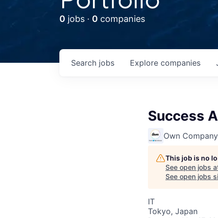
0
jobs ·
0
companies
Search
jobs
Explore
companies
Success Ar
Own Company
This job is no 
See open jobs a
See open jobs si
IT
Tokyo, Japan