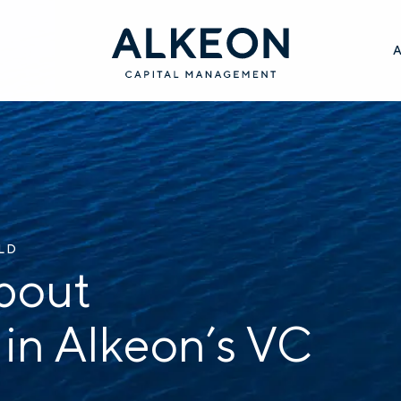
ILD
bout
 in Alkeon’s VC