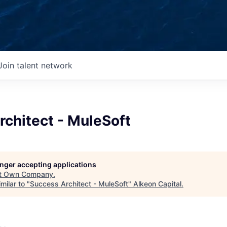
Join talent network
chitect - MuleSoft
longer accepting applications
t
Own Company
.
milar to "
Success Architect - MuleSoft
"
Alkeon Capital
.