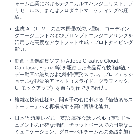
ォーム企業におけるテクニカルエバンジェリスト、プ
リセールス、またはプロダクトマーケティングの経
験。
生成 AI（LLM）の基本原理の深い理解、コーディン
グエージェントおよびプロンプトエンジニアリングを
活用した高度なアウトプット生成・プロトタイピング
能力。
動画・画像編集ソフト(Adobe Creative Cloud,
Camtasia, Figma 等)を駆使した高品質な技術解説・
デモ動画の編集および制作実務スキル。プロフェッシ
ョナルな視覚的アセット（スライド、グラフィック、
UI モックアップ）を自ら制作できる能力。
複雑な技術仕様を、聞き手の心に刺さる「価値あるス
トーリー」へと再構成する高い言語化能力。
日本語:流暢レベル、英語:基礎会話レベル（英語ドキ
ュメントの正確な理解、チャットベースでの円滑なコ
ミュニケーション、グローバルチームとの会議参加）