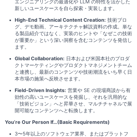
エンジニアリングの最適化や LLM の特性を活かした
新しいユースケースを自ら探索・実装します。
High-End Technical Content Creation:
技術ブロ
グ、デモ動画、アーキテクチャ解説資料の作成。単な
る製品紹介ではなく、実装のヒントや「なぜこの技術
が重要か」という深い洞察を含むコンテンツを発信し
ます。
Global Collaboration:
日本および米国本社のプロダ
クトマーケティングやプロダクトマネジメントチーム
と連携し、最新のコンテンツや技術潮流をいち早く日
本市場の施策へ反映させます。
Field-Driven Insights:
営業や SE の現場商談から有
効性の高いユースケースを発掘し、それを汎用的な
「技術ビジョン」へと昇華させ、マルチチャネルで展
開可能なコンテンツへと転換します。
You’re Our Person If…(Basic Requirements)
3〜5年以上のソフトウェア業界、またはプラットフ