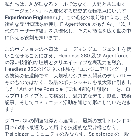
私たちは、AIが単なるツールではなく、人間と共に働く
「エージェント」へと進化する歴史的な転換点にいます。
Experience Engineer
は、この進化の最前線に立ち、技
術的な専門知識を駆使して Agentforce がもたらす「次世
代のユーザー体験」を具現化し、その可能性を広く世の中
に伝える役割を担います。
このポジションの本質は、コーディングエージェントを使
いこなせることに加え、Headless 360 及び Agentforce
の深い技術的な理解とクリエイティブな表現力を融合、
Headless 360のビジネス体験を「エンジニアリング」す
る技術の伝道師です。大規模なシステム開発のデリバリー
そのものではなく、製品のポテンシャルを最大限に引き出
した「Art of the Possible（実現可能な理想形）」を、自
らプロトタイプとして構築し、魅力的なデモ、動画、技術
記事、そしてコミュニティ活動を通じて形にしていただき
ます。
グローバルの関連組織とも連携し、最新の技術トレンドを
日本市場へ最適化して届ける技術的な架け橋となり、
Trailblazer コミュニティのみならず、Salesforce の一般