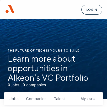
LOGIN
THE FUTURE OF TECH IS YOURS TO BUILD
Learn more about
opportunities in
Alkeon’s VC Portfolio
0
jobs ·
0
companies
Jobs
Companies
Talent
My
alerts