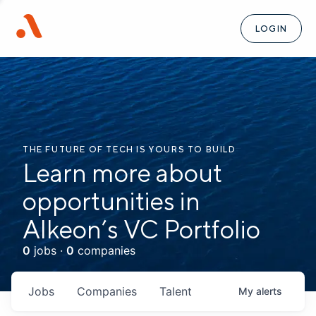
LOGIN
THE FUTURE OF TECH IS YOURS TO BUILD
Learn more about
opportunities in
Alkeon’s VC Portfolio
0
jobs ·
0
companies
Jobs
Companies
Talent
My
alerts