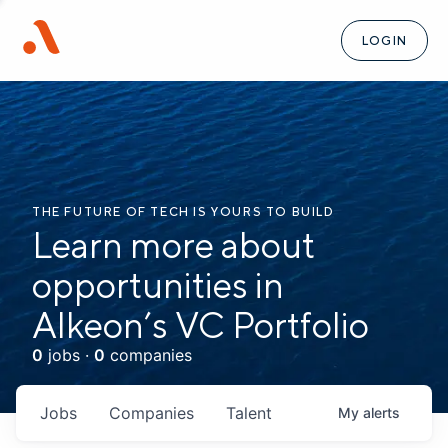
LOGIN
THE FUTURE OF TECH IS YOURS TO BUILD
Learn more about
opportunities in
Alkeon’s VC Portfolio
0
jobs ·
0
companies
Jobs
Companies
Talent
My
alerts