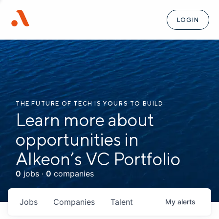
LOGIN
THE FUTURE OF TECH IS YOURS TO BUILD
Learn more about
opportunities in
Alkeon’s VC Portfolio
0
jobs ·
0
companies
Jobs
Companies
Talent
My
alerts